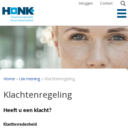
Overslaan
Inloggen
Contact
en
naar
de
inhoud
gaan
Kruimelpad
Home
Uw mening
Klachtenregeling
Klachtenregeling
Heeft u een klacht?
Klanttevredenheid