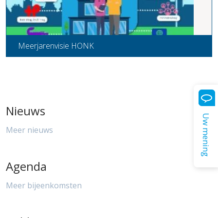
Meerjarenvisie HONK
Nieuws
Uw mening
Meer nieuws
Agenda
Meer bijeenkomsten