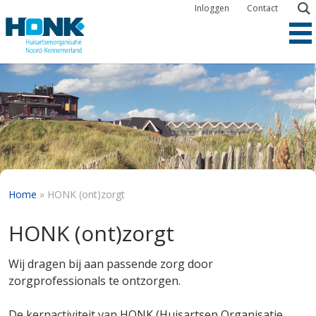
Overslaan
Inloggen
Contact
en
naar
de
inhoud
gaan
Kruimelpad
Home
HONK (ont)zorgt
HONK (ont)zorgt
Wij dragen bij aan passende zorg door
zorgprofessionals te ontzorgen.
De kernactiviteit van HONK (Huisartsen Organisatie