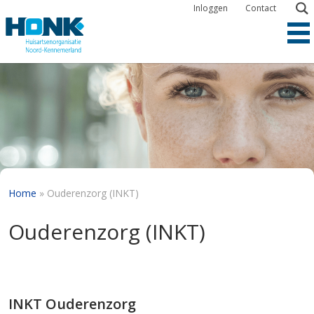
Overslaan
Inloggen
Contact
en
naar
de
inhoud
gaan
Kruimelpad
Home
Ouderenzorg (INKT)
Ouderenzorg (INKT)
INKT Ouderenzorg