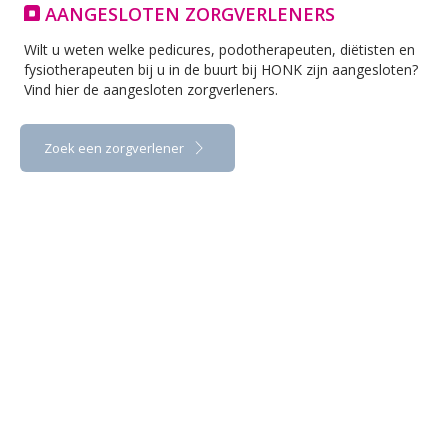
AANGESLOTEN ZORGVERLENERS
Wilt u weten welke pedicures, podotherapeuten, diëtisten en
fysiotherapeuten bij u in de buurt bij HONK zijn aangesloten?
Vind hier de aangesloten zorgverleners.
Zoek een zorgverlener
HONK
Hertog Aalbrechtweg 5a
1823 DL Alkmaar
Tel: 072 - 527 27 00
info@honk.nu