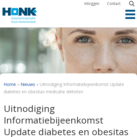
Overslaan
Inloggen
Contact
en
naar
de
inhoud
gaan
Kruimelpad
Home
Nieuws
Uitnodiging Informatiebijeenkomst Update
diabetes en obesitas medicatie diëtisten
Uitnodiging
Informatiebijeenkomst
Update diabetes en obesitas