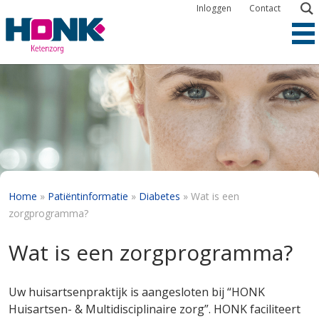
Overslaan
Inloggen
Contact
en
naar
de
inhoud
gaan
Kruimelpad
Home
Patiëntinformatie
Diabetes
Wat is een
zorgprogramma?
Wat is een zorgprogramma?
Uw huisartsenpraktijk is aangesloten bij “HONK
Huisartsen- & Multidisciplinaire zorg”. HONK faciliteert