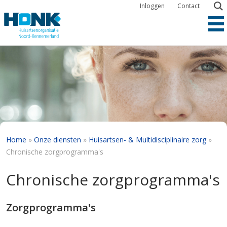
Overslaan
Inloggen
Contact
en
naar
de
inhoud
gaan
Kruimelpad
Home
Onze diensten
Huisartsen- & Multidisciplinaire zorg
Chronische zorgprogramma's
Chronische zorgprogramma's
Zorgprogramma's