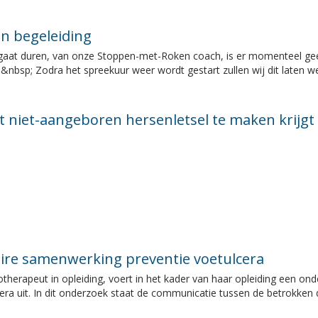
en begeleiding
r gaat duren, van onze Stoppen-met-Roken coach, is er momenteel gee
&nbsp; Zodra het spreekuur weer wordt gestart zullen wij dit laten we
t niet-aangeboren hersenletsel te maken krijgt
aire samenwerking preventie voetulcera
herapeut in opleiding, voert in het kader van haar opleiding een ond
 uit. In dit onderzoek staat de communicatie tussen de betrokken disc