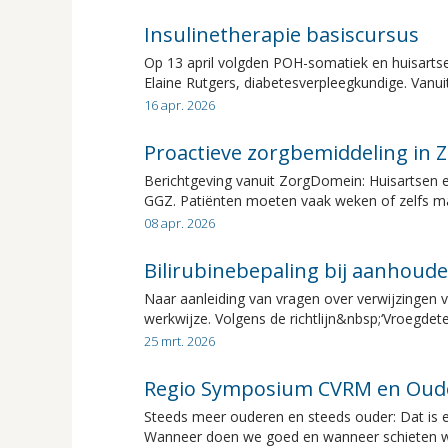
Insulinetherapie basiscursus
Op 13 april volgden POH-somatiek en huisartse
Elaine Rutgers, diabetesverpleegkundige. Vanuit
16 apr. 2026
Proactieve zorgbemiddeling in
Berichtgeving vanuit ZorgDomein: Huisartsen e
GGZ. Patiënten moeten vaak weken of zelfs maa
08 apr. 2026
Bilirubinebepaling bij aanhoud
Naar aanleiding van vragen over verwijzingen v
werkwijze. Volgens de richtlijn&nbsp;‘Vroegdetec
25 mrt. 2026
Regio Symposium CVRM en Oud
Steeds meer ouderen en steeds ouder: Dat is 
Wanneer doen we goed en wanneer schieten we 