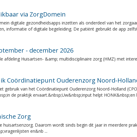
hikbaar via ZorgDomein
omein digitale gezondheidsapps inzetten als onderdeel van het zorga
, informatie of digitale begeleiding. De patiënt gebruikt de app zelfst
ptember - december 2026
 afdeling Huisartsen- &amp; multidisciplinaire zorg (HMZ) met interess
uik Coördinatiepunt Ouderenzorg Noord-Hollan
 het gebruik van het Coördinatiepunt Ouderenzorg Noord-Holland (C
sp;in de praktijk ervaart.&nbsp;Uw&nbsp;input helpt HONK&nbsp;e
nische Zorg
huisartsenzorg. Daarom wordt sinds begin dit jaar in meerdere pra
vragenlijsten en&nb ...