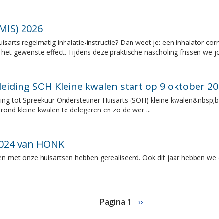
IMIS) 2026
sarts regelmatig inhalatie-instructie? Dan weet je: een inhalator corre
t gewenste effect. Tijdens deze praktische nascholing frissen we jo
leiding SOH Kleine kwalen start op 9 oktober 2
g tot Spreekuur Ondersteuner Huisarts (SOH) kleine kwalen&nbsp;bij
rond kleine kwalen te delegeren en zo de wer ...
 2024 van HONK
en met onze huisartsen hebben gerealiseerd. Ook dit jaar hebben we
Pagina 1
Volgende
››
pagina