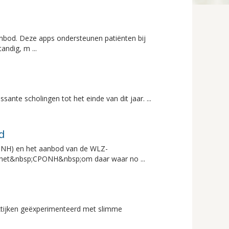
anbod. Deze apps ondersteunen patiënten bij
andig, m ...
ante scholingen tot het einde van dit jaar. ...
d
PONH) en het aanbod van de WLZ-
n het&nbsp;CPONH&nbsp;om daar waar no ...
ktijken geëxperimenteerd met slimme