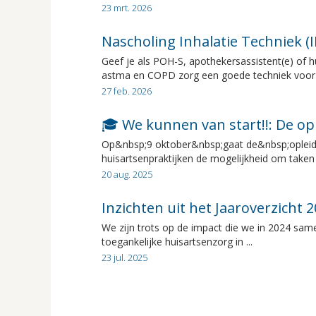
23 mrt. 2026
Nascholing Inhalatie Techniek (
Geef je als POH-S, apothekersassistent(e) of hui
astma en COPD zorg een goede techniek voor he
27 feb. 2026
🎓 We kunnen van start!!: De op
Op&nbsp;9 oktober&nbsp;gaat de&nbsp;opleidin
huisartsenpraktijken de mogelijkheid om taken 
20 aug. 2025
Inzichten uit het Jaaroverzicht
We zijn trots op de impact die we in 2024 sam
toegankelijke huisartsenzorg in ...
23 jul. 2025
Paginatie