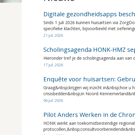
Digitale gezondheidsapps besc
Sinds 1 juli 2026 kunnen huisartsen via ZorgD
specifieke klachten, bijvoorbeeld met oefeningen
21 jul. 2026
Scholingsagenda HONK-HMZ se
Hieronder tref je de scholingsagenda aan van de
17 jul. 2026
Enquête voor huisartsen: Gebr
Graag&nbsp;krijgen wij inzicht in&nbsp;hoe u
crisisbedden&nbsp;in Noord-Kennemerland&nb
06 jul. 2026
Pilot Anders Werken in de Chro
HONK werkt aan toekomstbestendige regionale 
protocollen,&nbsp;consultvoorbereidende&nbsp;