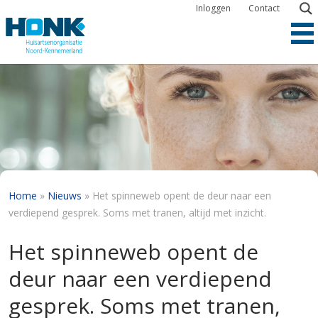
Overslaan
Inloggen
Contact
en
naar
de
inhoud
gaan
Kruimelpad
Home
Nieuws
Het spinneweb opent de deur naar een
verdiepend gesprek. Soms met tranen, altijd met inzicht.
Het spinneweb opent de
deur naar een verdiepend
gesprek. Soms met tranen,