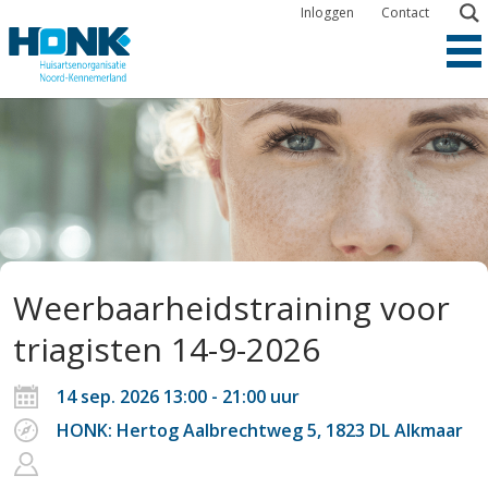
Overslaan
Inloggen
Contact
en
naar
de
inhoud
gaan
Weerbaarheidstraining voor
triagisten 14-9-2026
14 sep. 2026 13:00 - 21:00 uur
HONK: Hertog Aalbrechtweg 5, 1823 DL Alkmaar